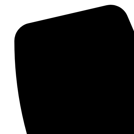
Preskočiť
na
obsah