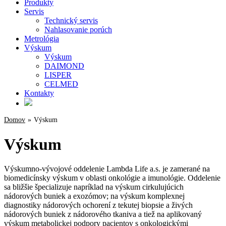
Produkty
Servis
Technický servis
Nahlasovanie porúch
Metrológia
Výskum
Výskum
DAIMOND
LISPER
CELMED
Kontakty
Domov
»
Výskum
Výskum
Výskumno-vývojové oddelenie Lambda Life a.s. je zamerané na
biomedicínsky výskum v oblasti onkológie a imunológie. Oddelenie
sa bližšie špecializuje napríklad na výskum cirkulujúcich
nádorových buniek a exozómov; na výskum komplexnej
diagnostiky nádorových ochorení z tekutej biopsie a živých
nádorových buniek z nádorového tkaniva a tiež na aplikovaný
výskum metabolickej podpory pacientov s onkologickými