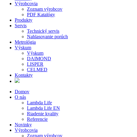
Výrobcovia
Zoznam výrobcov
PDF Katalógy
Produkty
Servis
Technický servis
Nahlasovanie porúch
Metrológia
Výskum
Výskum
DAIMOND
LISPER
CELMED
Kontakty
Domov
O nás
Lambda Life
Lambda Life EN
Riadenie kvality
Referencie
Novinky
Výrobcovia
Zoznam výrobcov