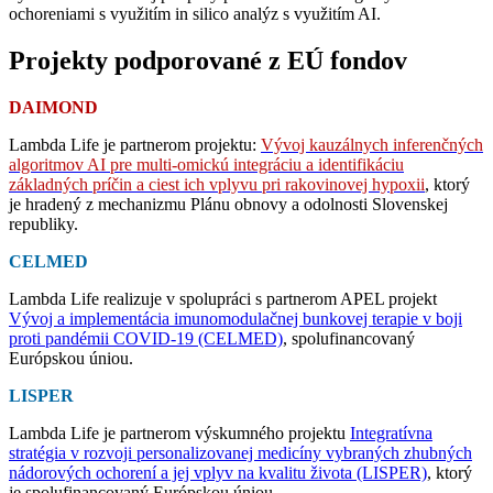
ochoreniami s využitím in silico analýz s využitím AI.
Projekty podporované z EÚ fondov
DAIMOND
Lambda Life je partnerom projektu:
Vývoj kauzálnych inferenčných
algoritmov AI pre multi-omickú integráciu a identifikáciu
základných príčin a ciest ich vplyvu pri rakovinovej hypoxii
, ktorý
je hradený z mechanizmu Plánu obnovy a odolnosti Slovenskej
republiky.
CELMED
Lambda Life realizuje v spolupráci s partnerom APEL projekt
Vývoj a implementácia imunomodulačnej bunkovej terapie v boji
proti pandémii COVID-19 (CELMED)
, spolufinancovaný
Európskou úniou.
LISPER
Lambda Life je partnerom výskumného projektu
Integratívna
stratégia v rozvoji personalizovanej medicíny vybraných zhubných
nádorových ochorení a jej vplyv na kvalitu života (LISPER)
, ktorý
je spolufinancovaný Európskou úniou.