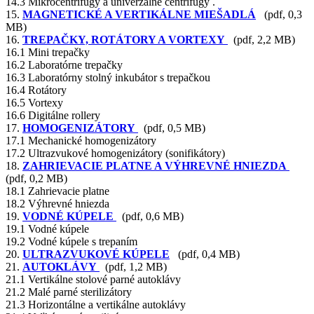
14.3 Mikrocentrifúgy a univerzálne centrifúgy .
15.
MAGNETICKÉ A VERTIKÁLNE MIEŠADLÁ
(pdf, 0,3
MB)
16.
TREPAČKY, ROTÁTORY A VORTEXY
(pdf, 2,2 MB)
16.1 Mini trepačky
16.2 Laboratórne trepačky
16.3 Laboratórny stolný inkubátor s trepačkou
16.4 Rotátory
16.5 Vortexy
16.6 Digitálne rollery
17.
HOMOGENIZÁTORY
(pdf, 0,5 MB)
17.1 Mechanické homogenizátory
17.2 Ultrazvukové homogenizátory (sonifikátory)
18.
ZAHRIEVACIE PLATNE A VÝHREVNÉ HNIEZDA
(pdf, 0,2 MB)
18.1 Zahrievacie platne
18.2 Výhrevné hniezda
19.
VODNÉ KÚPELE
(pdf, 0,6 MB)
19.1 Vodné kúpele
19.2 Vodné kúpele s trepaním
20.
ULTRAZVUKOVÉ KÚPELE
(pdf, 0,4 MB)
21.
AUTOKLÁVY
(pdf, 1,2 MB)
21.1 Vertikálne stolové parné autoklávy
21.2 Malé parné sterilizátory
21.3 Horizontálne a vertikálne autoklávy