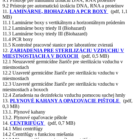
9.1 Prístroje pre manuálnu izoláciu DNA, RNA proteínov
9.2 Prístroje pre automatickú izoláciu DNA, RNA a proteínov
11.
LAMINÁRNE, BIOHAZARD A PCR BOXY
(pdf, 1,1
MB)
11.1 Laminárne boxy s vertikálnym a horizontálnym prúdením
11.2 Laminárne boxy triedy II (Biohazard)
11.3 Laminárne boxy triedy III (Biohazard)
11.4 PCR boxy
11.5 Kontrolné pracovné stanice pre laboratórne zvieratá
12.
ZARIADENIA PRE STERILIZÁCIU VZDUCHU V
MIESTNOSTIACH A V BOXOCH
(pdf, 0,5 MB)
12.1 Neuzavreté germicídne žiariče pre sterilizáciu vzduchu v
miestnostiach
12.2 Uzavreté germicídne žiariče pre sterilizáciu vzduchu v
miestnostiach
12.3 Uzavreté germicídne žiariče pre sterilizáciu vzduchu v
miestnostiach a boxoch
12.4 Zariadenia na dezinfekciu vzduchu pomocou suchej hmly
13.
PLYNOVÉ KAHANY A OPAĽOVACIE PIŠTOLE
(pdf,
0,3 MB)
13.1. Plynové kahany
13.2. Plynové opaľovacie pištole
14.
CENTRIFÚGY
(pdf, 0,7 MB)
14.1 Mini centrifúgy
14.2 Centrifúgy s funkciou miešania