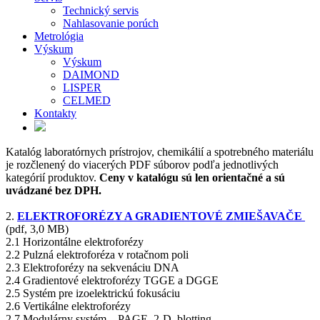
Technický servis
Nahlasovanie porúch
Metrológia
Výskum
Výskum
DAIMOND
LISPER
CELMED
Kontakty
Katalóg laboratórnych prístrojov, chemikálií a spotrebného materiálu
je rozčlenený do viacerých PDF súborov podľa jednotlivých
kategórií produktov.
Ceny v katalógu sú len orientačné a sú
uvádzané bez DPH.
2.
ELEKTROFORÉZY A GRADIENTOVÉ ZMIEŠAVAČE
(pdf, 3,0 MB)
2.1 Horizontálne elektroforézy
2.2 Pulzná elektroforéza v rotačnom poli
2.3 Elektroforézy na sekvenáciu DNA
2.4 Gradientové elektroforézy TGGE a DGGE
2.5 Systém pre izoelektrickú fokusáciu
2.6 Vertikálne elektroforézy
2.7 Modulárny systém – PAGE, 2-D, blotting