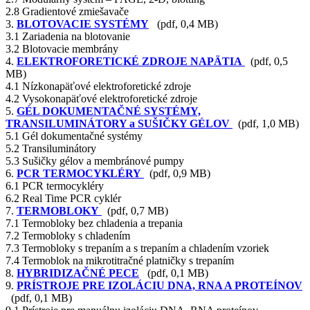
2.8 Gradientové zmiešavače
3.
BLOTOVACIE SYSTÉMY
(pdf, 0,4 MB)
3.1 Zariadenia na blotovanie
3.2 Blotovacie membrány
4.
ELEKTROFORETICKÉ ZDROJE NAPÄTIA
(pdf, 0,5
MB)
4.1 Nízkonapäťové elektroforetické zdroje
4.2 Vysokonapäťové elektroforetické zdroje
5.
GÉL DOKUMENTAČNÉ SYSTÉMY,
TRANSILUMINÁTORY a SUŠIČKY GÉLOV
(pdf, 1,0 MB)
5.1 Gél dokumentačné systémy
5.2 Transiluminátory
5.3 Sušičky gélov a membránové pumpy
6.
PCR TERMOCYKLÉRY
(pdf, 0,9 MB)
6.1 PCR termocykléry
6.2 Real Time PCR cyklér
7.
TERMOBLOKY
(pdf, 0,7 MB)
7.1 Termobloky bez chladenia a trepania
7.2 Termobloky s chladením
7.3 Termobloky s trepaním a s trepaním a chladením vzoriek
7.4 Termoblok na mikrotitračné platničky s trepaním
8.
HYBRIDIZAČNÉ PECE
(pdf, 0,1 MB)
9.
PRÍSTROJE PRE IZOLÁCIU DNA, RNA A PROTEÍNOV
(pdf, 0,1 MB)