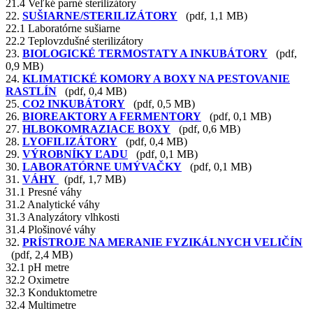
21.4 Veľké parné sterilizátory
22.
SUŠIARNE/STERILIZÁTORY
(pdf, 1,1 MB)
22.1 Laboratórne sušiarne
22.2 Teplovzdušné sterilizátory
23.
BIOLOGICKÉ TERMOSTATY A INKUBÁTORY
(pdf,
0,9 MB)
24.
KLIMATICKÉ KOMORY A BOXY NA PESTOVANIE
RASTLÍN
(pdf, 0,4 MB)
25.
CO2 INKUBÁTORY
(pdf, 0,5 MB)
26.
BIOREAKTORY A FERMENTORY
(pdf, 0,1 MB)
27.
HLBOKOMRAZIACE BOXY
(pdf, 0,6 MB)
28.
LYOFILIZÁTORY
(pdf, 0,4 MB)
29.
VÝROBNÍKY ĽADU
(pdf, 0,1 MB)
30.
LABORATÓRNE UMÝVAČKY
(pdf, 0,1 MB)
31.
VÁHY
(pdf, 1,7 MB)
31.1 Presné váhy
31.2 Analytické váhy
31.3 Analyzátory vlhkosti
31.4 Plošinové váhy
32.
PRÍSTROJE NA MERANIE FYZIKÁLNYCH VELIČÍN
(pdf, 2,4 MB)
32.1 pH metre
32.2 Oximetre
32.3 Konduktometre
32.4 Multimetre