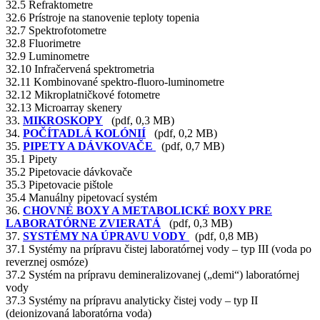
32.5 Refraktometre
32.6 Prístroje na stanovenie teploty topenia
32.7 Spektrofotometre
32.8 Fluorimetre
32.9 Luminometre
32.10 Infračervená spektrometria
32.11 Kombinované spektro-fluoro-luminometre
32.12 Mikroplatničkové fotometre
32.13 Microarray skenery
33.
MIKROSKOPY
(pdf, 0,3 MB)
34.
POČÍTADLÁ KOLÓNIÍ
(pdf, 0,2 MB)
35.
PIPETY A DÁVKOVAČE
(pdf, 0,7 MB)
35.1 Pipety
35.2 Pipetovacie dávkovače
35.3 Pipetovacie pištole
35.4 Manuálny pipetovací systém
36.
CHOVNÉ BOXY A METABOLICKÉ BOXY PRE
LABORATÓRNE ZVIERATÁ
(pdf, 0,3 MB)
37.
SYSTÉMY NA ÚPRAVU VODY
(pdf, 0,8 MB)
37.1 Systémy na prípravu čistej laboratórnej vody – typ III (voda po
reverznej osmóze)
37.2 Systém na prípravu demineralizovanej („demi“) laboratórnej
vody
37.3 Systémy na prípravu analyticky čistej vody – typ II
(deionizovaná laboratórna voda)