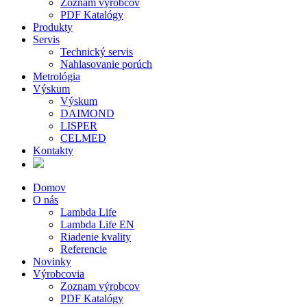
Zoznam výrobcov
PDF Katalógy
Produkty
Servis
Technický servis
Nahlasovanie porúch
Metrológia
Výskum
Výskum
DAIMOND
LISPER
CELMED
Kontakty
Domov
O nás
Lambda Life
Lambda Life EN
Riadenie kvality
Referencie
Novinky
Výrobcovia
Zoznam výrobcov
PDF Katalógy