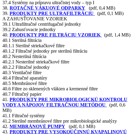
37.4 Systémy na prípravu ultračistej vody – typ I
38.
ROTAČNÉ VÁKUOVÉ ODPARKY
(pdf, 0,4 MB)
39.
PRODUKTY PRE ULTRAFILTRÁCIU
(pdf, 0,1 MB)
A ZAHUSŤOVANIE VZORIEK
39.1 Ultrafiltračné centrifugačné jednotky
39.2 Zahusťovacie jednotky
40.
PRODUKTY PRE FILTRÁCIU VZORIEK
(pdf, 1,4 MB)
40.1 Sterilná filtrácia
40.1.1 Sterilné striekačkové filtre
40.1.2 Filtračné jednotky pre sterilnú filtráciu
40.2 Nesterilná filtrácia
40.2.1 Nesterilné striekačkové filtre
40.2.2 Filtračné jednotky
40.3 Ventilačné filtre
40.4 Filtračné aparatúry
40.5 Membránové filtre
40.6 Filtre zo sklenených vlákien a kremenné filtre
40.7 Filtračný papier
41.
PRODUKTY PRE MIKROBIOLOGICKÚ KONTROLU
VODY A NÁPOJOV FILTRAČNOU METÓDOU
(pdf, 0,6
MB)
41.1 Filtračné systémy
41.2 Sterilné membránové filtre pre mikrobiologické analýzy
42.
MEMBRÁNOVÉ PUMPY
(pdf, 0,1 MB)
43.
PRODUKTY PRE VYSOKOÚČINNÚ KVAPALINOVÚ