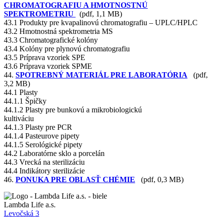
CHROMATOGRAFIU A HMOTNOSTNÚ
SPEKTROMETRIU
(pdf, 1,1 MB)
43.1 Produkty pre kvapalinovú chromatografiu – UPLC/HPLC
43.2 Hmotnostná spektrometria MS
43.3 Chromatografické kolóny
43.4 Kolóny pre plynovú chromatografiu
43.5 Príprava vzoriek SPE
43.6 Príprava vzoriek SPME
44.
SPOTREBNÝ MATERIÁL PRE LABORATÓRIA
(pdf,
3,2 MB)
44.1 Plasty
44.1.1 Špičky
44.1.2 Plasty pre bunkovú a mikrobiologickú
kultiváciu
44.1.3 Plasty pre PCR
44.1.4 Pasteurove pipety
44.1.5 Serológické pipety
44.2 Laboratórne sklo a porcelán
44.3 Vrecká na sterilizáciu
44.4 Indikátory sterilizácie
46.
PONUKA PRE OBLASŤ CHÉMIE
(pdf, 0,3 MB)
Lambda Life a.s.
Levočská 3