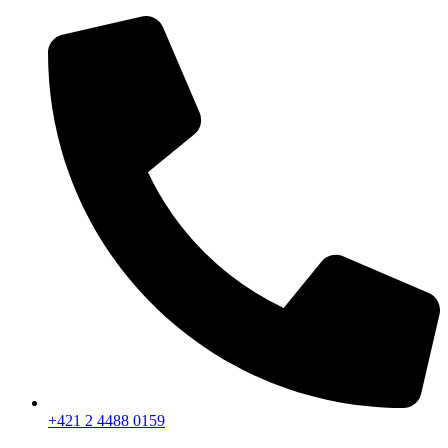
Preskočiť
na
obsah
+421 2 4488 0159