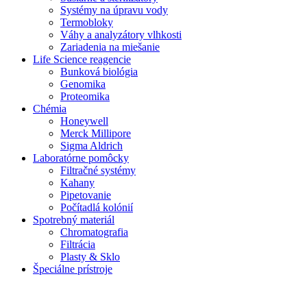
Systémy na úpravu vody
Termobloky
Váhy a analyzátory vlhkosti
Zariadenia na miešanie
Life Science reagencie
Bunková biológia
Genomika
Proteomika
Chémia
Honeywell
Merck Millipore
Sigma Aldrich
Laboratórne pomôcky
Filtračné systémy
Kahany
Pipetovanie
Počítadlá kolónií
Spotrebný materiál
Chromatografia
Filtrácia
Plasty & Sklo
Špeciálne prístroje