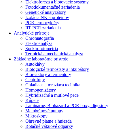
Elektroforéza a blotovacie systémy
Fotodokumentačné zariadenia
Genetické analyzátory
Izolácia NK a proteínov
PCR termocykléry
RT PCR zariadenia
Analytické prístroje
Chromatografia
Elektroanalýza
Spektrofotometria
Termická a mechanická analýza
Základné laboratórne prístroje
Autoklávy
Biologické termostaty a inkubátory
Bioreaktory a fermentory
Centrifúgy
Chladiaca a mraziaca technika
Homogenizátory
Hybridizačné a muflové pece
Kúpele
Laminárne, Biohazard a PCR boxy, digestory
Membránové pumpy
Mikroskopy
Ohrevné platne a hniezda
Rotačné vákuové odparky