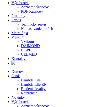
Výrobcovia
Zoznam výrobcov
PDF Katalógy
Produkty
Servis
Technický servis
Nahlasovanie porúch
Metrológia
Výskum
Výskum
DAIMOND
LISPER
CELMED
Kontakty
Domov
O nás
Lambda Life
Lambda Life EN
Riadenie kvality
Referencie
Novinky
Výrobcovia
Zoznam výrobcov