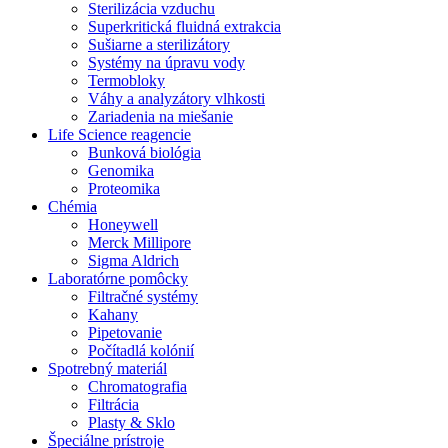
Sterilizácia vzduchu
Superkritická fluidná extrakcia
Sušiarne a sterilizátory
Systémy na úpravu vody
Termobloky
Váhy a analyzátory vlhkosti
Zariadenia na miešanie
Life Science reagencie
Bunková biológia
Genomika
Proteomika
Chémia
Honeywell
Merck Millipore
Sigma Aldrich
Laboratórne pomôcky
Filtračné systémy
Kahany
Pipetovanie
Počítadlá kolónií
Spotrebný materiál
Chromatografia
Filtrácia
Plasty & Sklo
Špeciálne prístroje