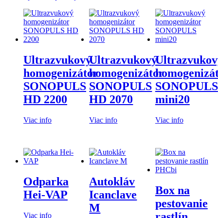
Ultrazvukový
Ultrazvukový
Ultrazvukov
homogenizátor
homogenizátor
homogenizá
SONOPULS
SONOPULS
SONOPULS
HD 2200
HD 2070
mini20
Viac info
Viac info
Viac info
Odparka
Autokláv
Box na
Hei-VAP
Icanclave
pestovanie
M
rastlín
Viac info