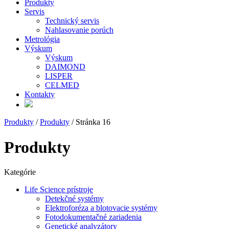
Produkty
Servis
Technický servis
Nahlasovanie porúch
Metrológia
Výskum
Výskum
DAIMOND
LISPER
CELMED
Kontakty
Produkty
/
Produkty
/ Stránka 16
Produkty
Kategórie
Life Science prístroje
Detekčné systémy
Elektroforéza a blotovacie systémy
Fotodokumentačné zariadenia
Genetické analyzátory