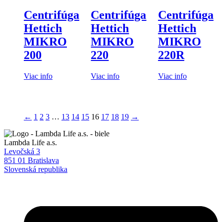
Centrifúga
Centrifúga
Centrifúga
Hettich
Hettich
Hettich
MIKRO
MIKRO
MIKRO
200
220
220R
Viac info
Viac info
Viac info
←
1
2
3
…
13
14
15
16
17
18
19
→
Lambda Life a.s.
Levočská 3
851 01 Bratislava
Slovenská republika