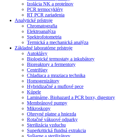
Izolácia NK a proteínov
PCR termocykléry
RT PCR zariadenia
Analytické prístroje
Chromatografia
Elektroanalýza
Spektrofotometria
Termická a mechanická analýza
Základné laboratórne prístroje
Autoklávy
Biologické termostaty a inkubátory
Bioreaktory a fermentory
Centrifúgy
Chladiaca a mraziaca technika
Homogenizátory
Hybridizačné a muflové pece
Kúpele
Laminárne, Biohazard a PCR boxy, digestory
Membránové pumpy
Mikroskopy
Ohrevné platne a hniezda
Rotačné vákuové odparky
Sterilizácia vzduchu
Superkritická fluidná extrakcia
Sušiarne a sterilizátory