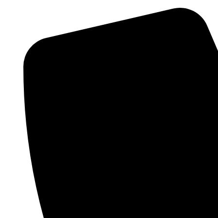
Preskočiť
na
obsah