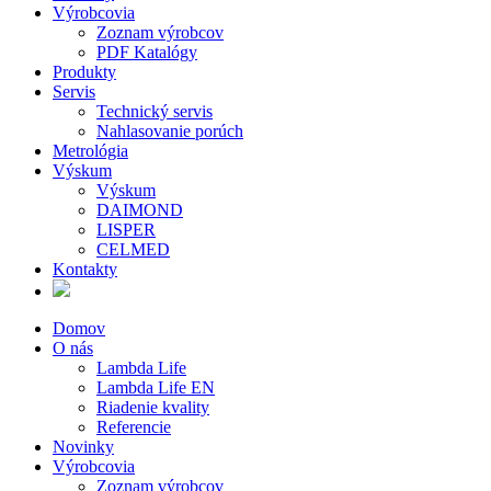
Výrobcovia
Zoznam výrobcov
PDF Katalógy
Produkty
Servis
Technický servis
Nahlasovanie porúch
Metrológia
Výskum
Výskum
DAIMOND
LISPER
CELMED
Kontakty
Domov
O nás
Lambda Life
Lambda Life EN
Riadenie kvality
Referencie
Novinky
Výrobcovia
Zoznam výrobcov