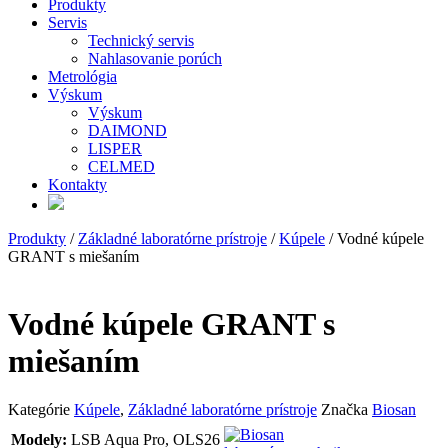
Produkty
Servis
Technický servis
Nahlasovanie porúch
Metrológia
Výskum
Výskum
DAIMOND
LISPER
CELMED
Kontakty
Produkty
/
Základné laboratórne prístroje
/
Kúpele
/ Vodné kúpele
GRANT s miešaním
Vodné kúpele GRANT s
miešaním
Kategórie
Kúpele
,
Základné laboratórne prístroje
Značka
Biosan
Modely:
LSB Aqua Pro, OLS26