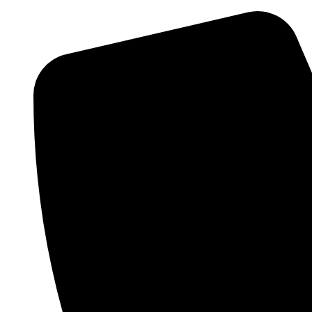
Preskočiť
na
obsah