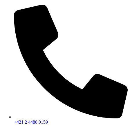
Preskočiť
na
obsah
+421 2 4488 0159