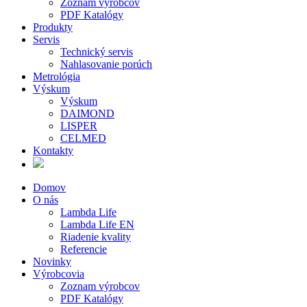
Zoznam výrobcov
PDF Katalógy
Produkty
Servis
Technický servis
Nahlasovanie porúch
Metrológia
Výskum
Výskum
DAIMOND
LISPER
CELMED
Kontakty
Domov
O nás
Lambda Life
Lambda Life EN
Riadenie kvality
Referencie
Novinky
Výrobcovia
Zoznam výrobcov
PDF Katalógy