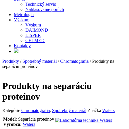
Technický servis
Nahlasovanie porúch
Metrológia
Výskum
Výskum
DAIMOND
LISPER
CELMED
Kontakty
Produkty
/
Spotrebný materiál
/
Chromatografia
/ Produkty na
separáciu proteínov
Produkty na separáciu
proteínov
Kategórie
Chromatografia
,
Spotrebný materiál
Značka
Waters
Model:
Separácia proteínov
Výrobca:
Waters