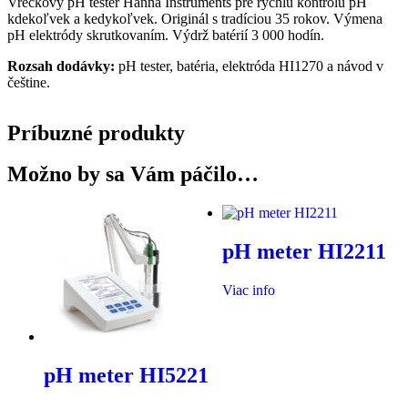
Vreckový pH tester Hanna Instruments pre rýchlu kontrolu pH
kdekoľvek a kedykoľvek. Originál s tradíciou 35 rokov. Výmena
pH elektródy skrutkovaním. Výdrž batérií 3 000 hodín.
Rozsah dodávky:
pH tester, batéria, elektróda HI1270 a návod v
češtine.
Príbuzné produkty
Možno by sa Vám páčilo…
pH meter HI2211
Viac info
pH meter HI5221