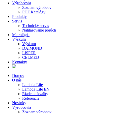
Výrobcovia
Zoznam výrobcov
PDF Katalógy
Produkty
Servis
Technický servis
Nahlasovanie porúch
Metrológia
Výskum
Výskum
DAIMOND
LISPER
CELMED
Kontakty
Domov
O nás
Lambda Life
Lambda Life EN
Riadenie kvality
Referencie
Novinky
Výrobcovia
Zoznam výrobcov