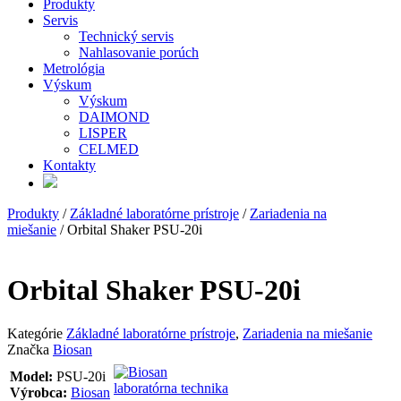
Produkty
Servis
Technický servis
Nahlasovanie porúch
Metrológia
Výskum
Výskum
DAIMOND
LISPER
CELMED
Kontakty
Produkty
/
Základné laboratórne prístroje
/
Zariadenia na
miešanie
/ Orbital Shaker PSU-20i
Orbital Shaker PSU-20i
Kategórie
Základné laboratórne prístroje
,
Zariadenia na miešanie
Značka
Biosan
Model:
PSU-20i
Výrobca:
Biosan