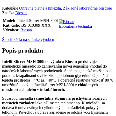
Kategórie
Ohrevné platne a hniezda
,
Základné laboratórne prístroje
Značka
Biosan
Model:
Intelli-Stirrer MSH-300i
Kat. číslo:
BS-010309-XXX
Výrobca:
Biosan
Špecifikácia na stránke výrobcu
Popis produktu
Intelli-Stirrer MSH-300i
od výrobcu
Biosan
predstavuje
magnetické miešadlo so zahrievaním novej generácie vhodné do
náročných laboratórnych podmienok. Silné magnetické miešadlo si
poradí s kvapalinami s viskozitou podobnou glycerínu. Operačná
teplota prostredia +4°С až +40°С a operačná relatívna vlhkosť 80 %
umožňujú použitie Intelli-Stirrer MSH-300i v
chladených
miestnostiach alebo v inkubátoroch.
Súčasťou miešadla
samostatný stojan na prichytenie rôznych
meracích zariadení
ako pH meter, teplomer ap. K miešadlu sa
dodáva 6 univerzálnych cylindrických miešadielok pokrytých
teflonom. Povrchová úprava zariadenie je odolná voči kyselinám