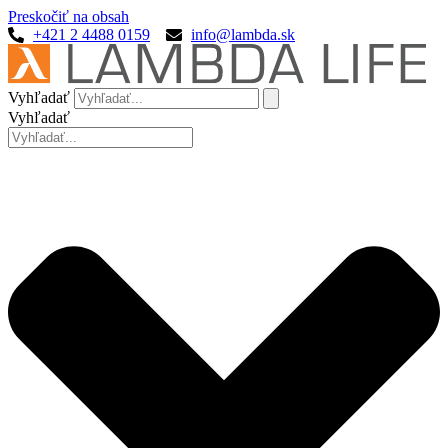
Preskočiť na obsah
+421 2 4488 0159
info@lambda.sk
Vyhľadať
Vyhľadať