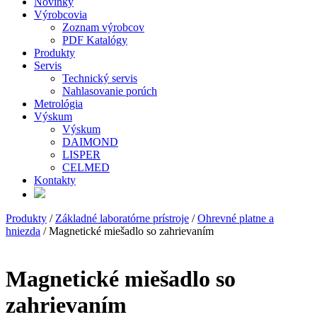
Novinky
Výrobcovia
Zoznam výrobcov
PDF Katalógy
Produkty
Servis
Technický servis
Nahlasovanie porúch
Metrológia
Výskum
Výskum
DAIMOND
LISPER
CELMED
Kontakty
Produkty
/
Základné laboratórne prístroje
/
Ohrevné platne a
hniezda
/ Magnetické miešadlo so zahrievaním
Magnetické miešadlo so
zahrievaním