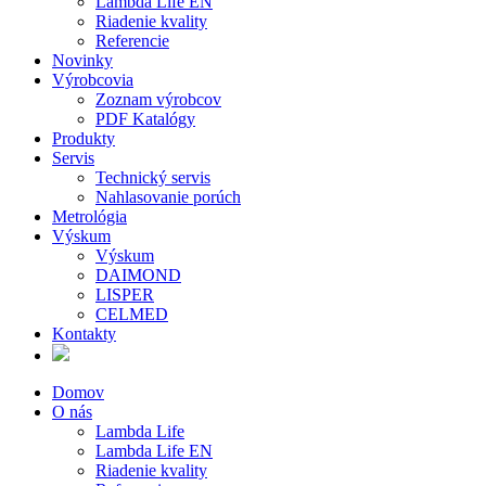
Lambda Life EN
Riadenie kvality
Referencie
Novinky
Výrobcovia
Zoznam výrobcov
PDF Katalógy
Produkty
Servis
Technický servis
Nahlasovanie porúch
Metrológia
Výskum
Výskum
DAIMOND
LISPER
CELMED
Kontakty
Domov
O nás
Lambda Life
Lambda Life EN
Riadenie kvality