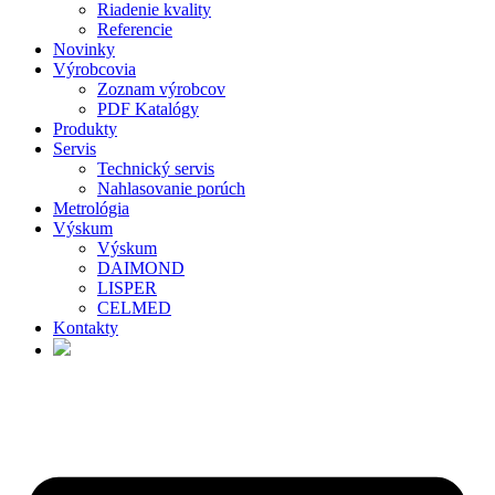
Riadenie kvality
Referencie
Novinky
Výrobcovia
Zoznam výrobcov
PDF Katalógy
Produkty
Servis
Technický servis
Nahlasovanie porúch
Metrológia
Výskum
Výskum
DAIMOND
LISPER
CELMED
Kontakty