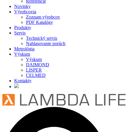
Referencie
Novinky
Výrobcovia
Zoznam výrobcov
PDF Katalógy
Produkty
Servis
Technický servis
Nahlasovanie porúch
Metrológia
Výskum
Výskum
DAIMOND
LISPER
CELMED
Kontakty