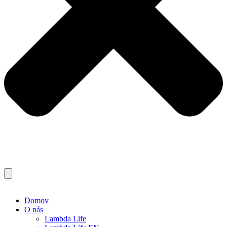
Domov
O nás
Lambda Life