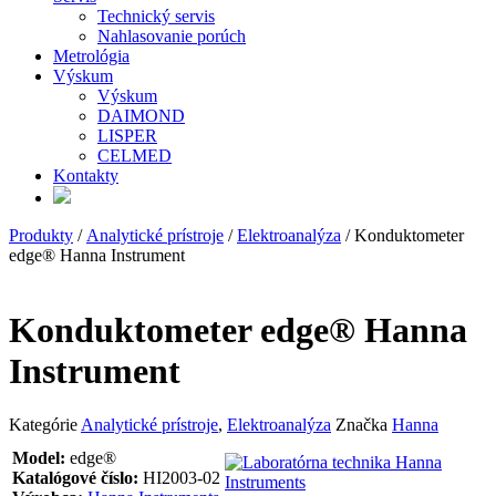
Technický servis
Nahlasovanie porúch
Metrológia
Výskum
Výskum
DAIMOND
LISPER
CELMED
Kontakty
Produkty
/
Analytické prístroje
/
Elektroanalýza
/ Konduktometer
edge® Hanna Instrument
Konduktometer edge® Hanna
Instrument
Kategórie
Analytické prístroje
,
Elektroanalýza
Značka
Hanna
Model:
edge®
Katalógové číslo:
HI2003-02