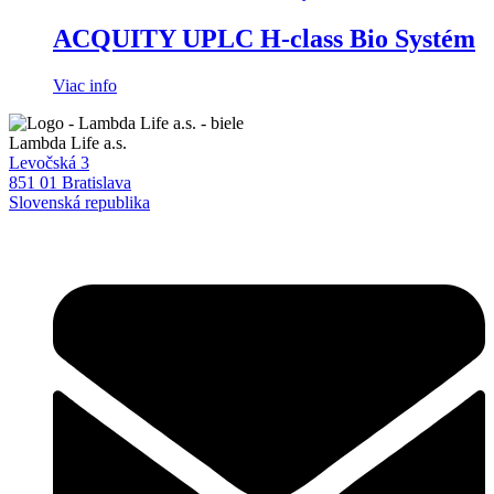
ACQUITY UPLC H-class Bio Systém
Viac info
Lambda Life a.s.
Levočská 3
851 01 Bratislava
Slovenská republika