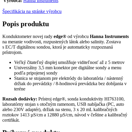
Výrobca:
Hanna Instruments
Špecifikácia na stránke výrobcu
Popis produktu
Konduktometer novej rady
edge®
od výrobcu
Hanna Instruments
na meranie vodivosti, rozpustených látok alebo salinity. Zostava
s EC/T digitálnou sondou, ktorá je automaticky rozpoznaná
prístrojom.
Veľký čitateľný displej umožňuje viditeľnosť až z 5 metrov
Univerzálny 3,5 mm konektor pre digitálne sondy a menu
podľa pripojenej sondy
Stanica se stojanom pre elektródy do laboratória / nástenný
držiak do prevádzky / 8-hodinová prevádzka bez dobíjania v
teréne
Rozsah dodávky:
Prístroj edge®, sonda konduktivity HI763100,
laboratórny stojan s otočným ramenom, USB nabíjačka (PC, auto
alebo 230V adaptér), držiak na stenu, 3 x 20 mL kalibračných
roztokov 1413 µS/cm a 12880 µS/cm, návod v češtine a kalibračný
certifikát.