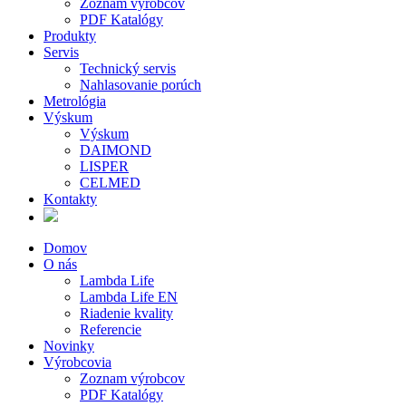
Zoznam výrobcov
PDF Katalógy
Produkty
Servis
Technický servis
Nahlasovanie porúch
Metrológia
Výskum
Výskum
DAIMOND
LISPER
CELMED
Kontakty
Domov
O nás
Lambda Life
Lambda Life EN
Riadenie kvality
Referencie
Novinky
Výrobcovia
Zoznam výrobcov
PDF Katalógy