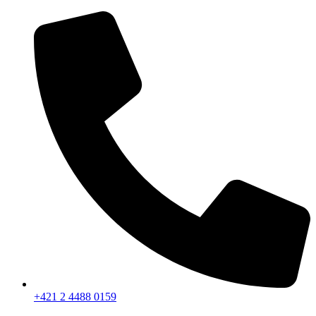
Preskočiť
na
obsah
+421 2 4488 0159