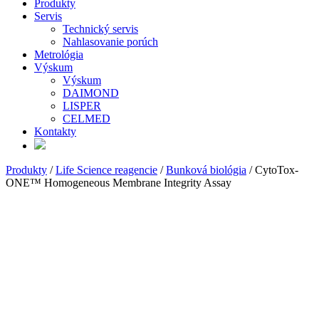
Produkty
Servis
Technický servis
Nahlasovanie porúch
Metrológia
Výskum
Výskum
DAIMOND
LISPER
CELMED
Kontakty
Produkty
/
Life Science reagencie
/
Bunková biológia
/ CytoTox-
ONE™ Homogeneous Membrane Integrity Assay