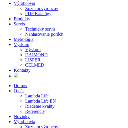
Výrobcovia
Zoznam výrobcov
PDF Katalógy
Produkty
Servis
Technický servis
Nahlasovanie porúch
Metrológia
Výskum
Výskum
DAIMOND
LISPER
CELMED
Kontakty
Domov
O nás
Lambda Life
Lambda Life EN
Riadenie kvality
Referencie
Novinky
Výrobcovia
Zoznam výrobcov