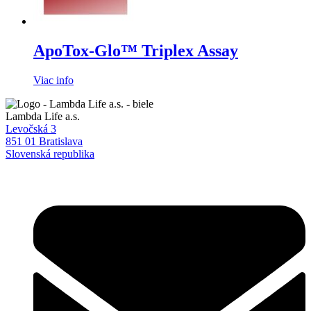
ApoTox-Glo™ Triplex Assay
Viac info
Lambda Life a.s.
Levočská 3
851 01 Bratislava
Slovenská republika