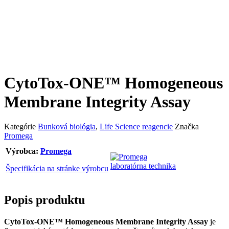
CytoTox-ONE™ Homogeneous
Membrane Integrity Assay
Kategórie
Bunková biológia
,
Life Science reagencie
Značka
Promega
Výrobca:
Promega
Špecifikácia na stránke výrobcu
Popis produktu
CytoTox-ONE™ Homogeneous Membrane Integrity Assay
je