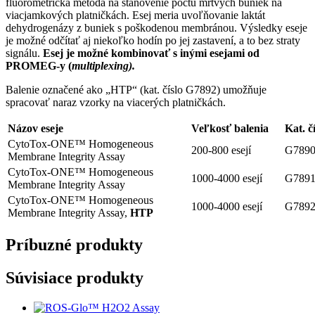
fluorometrická metóda na stanovenie počtu mŕtvych buniek na
viacjamkových platničkách. Esej meria uvoľňovanie laktát
dehydrogenázy z buniek s poškodenou membránou. Výsledky eseje
je možné odčítať aj niekoľko hodín po jej zastavení, a to bez straty
signálu.
Esej je možné kombinovať s inými esejami od
PROMEG-y (
multiplexing).
Balenie označené ako „HTP“ (kat. číslo G7892) umožňuje
spracovať naraz vzorky na viacerých platničkách.
Názov eseje
Veľkosť balenia
Kat. č
CytoTox-ONE™ Homogeneous
200-800 esejí
G789
Membrane Integrity Assay
CytoTox-ONE™ Homogeneous
1000-4000 esejí
G789
Membrane Integrity Assay
CytoTox-ONE™ Homogeneous
1000-4000 esejí
G789
Membrane Integrity Assay,
HTP
Príbuzné produkty
Súvisiace produkty