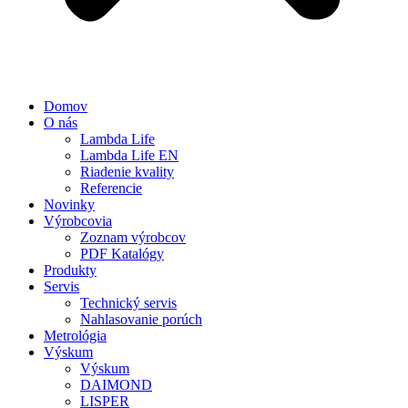
Domov
O nás
Lambda Life
Lambda Life EN
Riadenie kvality
Referencie
Novinky
Výrobcovia
Zoznam výrobcov
PDF Katalógy
Produkty
Servis
Technický servis
Nahlasovanie porúch
Metrológia
Výskum
Výskum
DAIMOND
LISPER