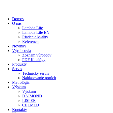
Domov
O nás
Lambda Life
Lambda Life EN
Riadenie kvality
Referencie
Novinky
Výrobcovia
Zoznam výrobcov
PDF Katalógy
Produkty
Servis
Technický servis
Nahlasovanie porúch
Metrológia
Výskum
Výskum
DAIMOND
LISPER
CELMED
Kontakty