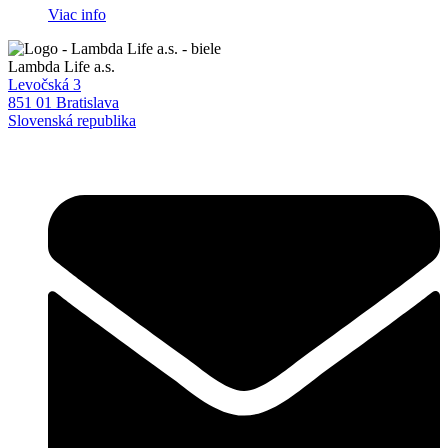
Viac info
Lambda Life a.s.
Levočská 3
851 01 Bratislava
Slovenská republika