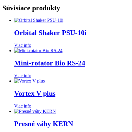
Súvisiace produkty
Orbital Shaker PSU-10i
Viac info
Mini-rotator Bio RS-24
Viac info
Vortex V plus
Viac info
Presné váhy KERN