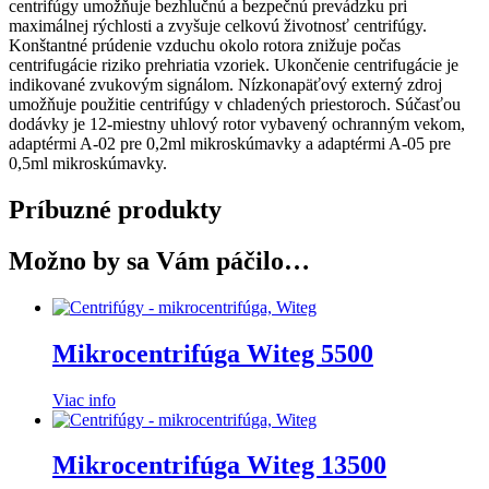
centrifúgy umožňuje bezhlučnú a bezpečnú prevádzku pri
maximálnej rýchlosti a zvyšuje celkovú životnosť centrifúgy.
Konštantné prúdenie vzduchu okolo rotora znižuje počas
centrifugácie riziko prehriatia vzoriek. Ukončenie centrifugácie je
indikované zvukovým signálom. Nízkonapäťový externý zdroj
umožňuje použitie centrifúgy v chladených priestoroch. Súčasťou
dodávky je 12-miestny uhlový rotor vybavený ochranným vekom,
adaptérmi A-02 pre 0,2ml mikroskúmavky a adaptérmi A-05 pre
0,5ml mikroskúmavky.
Príbuzné produkty
Možno by sa Vám páčilo…
Mikrocentrifúga Witeg 5500
Viac info
Mikrocentrifúga Witeg 13500