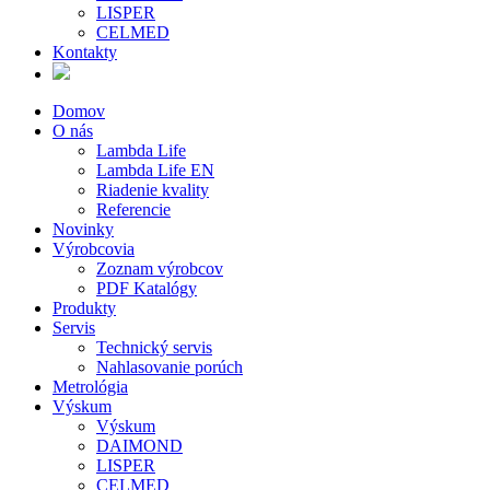
LISPER
CELMED
Kontakty
Domov
O nás
Lambda Life
Lambda Life EN
Riadenie kvality
Referencie
Novinky
Výrobcovia
Zoznam výrobcov
PDF Katalógy
Produkty
Servis
Technický servis
Nahlasovanie porúch
Metrológia
Výskum
Výskum
DAIMOND
LISPER
CELMED