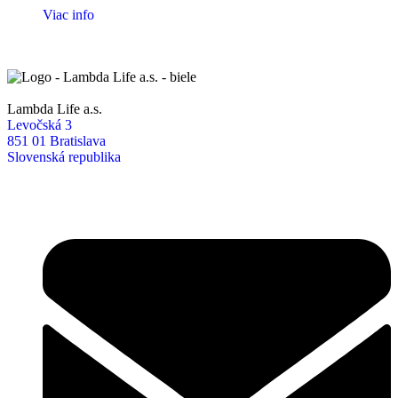
Viac info
Lambda Life a.s.
Levočská 3
851 01 Bratislava
Slovenská republika