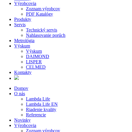
Výrobcovia
Zoznam výrobcov
PDF Katalógy
Produkty
Servis
Technický servis
Nahlasovanie porúch
Metrológia
Výskum
Výskum
DAIMOND
LISPER
CELMED
Kontakty
Domov
O nás
Lambda Life
Lambda Life EN
Riadenie kvality
Referencie
Novinky
Výrobcovia
Zoznam výrobcov