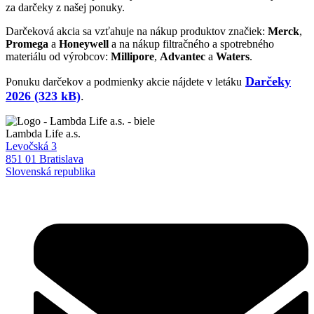
za darčeky z našej ponuky.
Darčeková akcia sa vzťahuje na nákup produktov značiek:
Merck
,
Promega
a
Honeywell
a na nákup filtračného a spotrebného
materiálu od výrobcov:
Millipore
,
Advantec
a
Waters
.
Darčeky
Ponuku darčekov a podmienky akcie nájdete v letáku
2026 (323 kB)
.
Lambda Life a.s.
Levočská 3
851 01 Bratislava
Slovenská republika