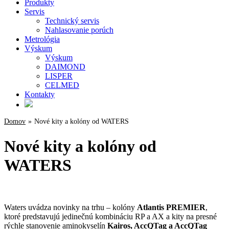
Produkty
Servis
Technický servis
Nahlasovanie porúch
Metrológia
Výskum
Výskum
DAIMOND
LISPER
CELMED
Kontakty
Domov
»
Nové kity a kolóny od WATERS
Nové kity a kolóny od
WATERS
Waters uvádza novinky na trhu – kolóny
Atlantis PREMIER
,
ktoré predstavujú jedinečnú kombináciu RP a AX a kity na presné
rýchle stanovenie aminokyselín
Kairos, AccQTag a AccQTag