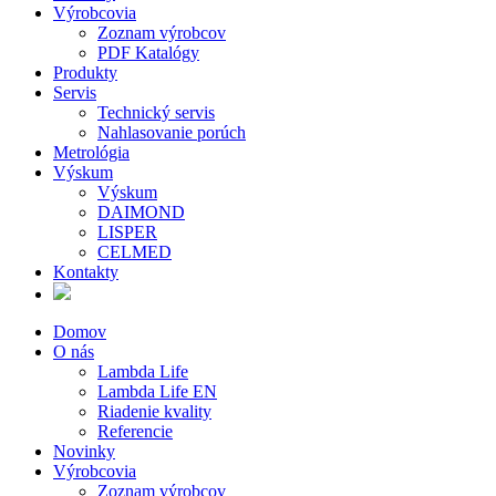
Výrobcovia
Zoznam výrobcov
PDF Katalógy
Produkty
Servis
Technický servis
Nahlasovanie porúch
Metrológia
Výskum
Výskum
DAIMOND
LISPER
CELMED
Kontakty
Domov
O nás
Lambda Life
Lambda Life EN
Riadenie kvality
Referencie
Novinky
Výrobcovia
Zoznam výrobcov