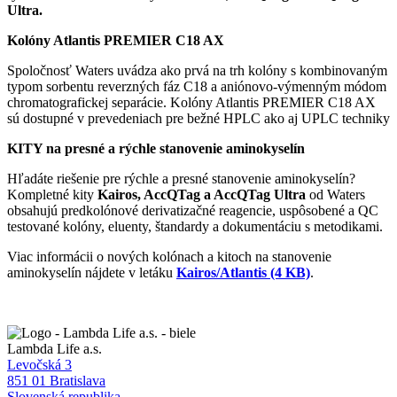
Ultra.
Kolóny Atlantis PREMIER C18 AX
Spoločnosť Waters uvádza ako prvá na trh kolóny s kombinovaným
typom sorbentu reverzných fáz C18 a aniónovo-výmenným módom
chromatografickej separácie. Kolóny Atlantis PREMIER C18 AX
sú dostupné v prevedeniach pre bežné HPLC ako aj UPLC techniky
KITY na presné a rýchle stanovenie aminokyselín
Hľadáte riešenie pre rýchle a presné stanovenie aminokyselín?
Kompletné kity
Kairos, AccQTag a AccQTag Ultra
od Waters
obsahujú predkolónové derivatizačné reagencie, uspôsobené a QC
testované kolóny, eluenty, štandardy a dokumentáciu s metodikami.
Viac informácii o nových kolónach a kitoch na stanovenie
aminokyselín nájdete v letáku
Kairos/Atlantis (4 KB)
.
Lambda Life a.s.
Levočská 3
851 01 Bratislava
Slovenská republika