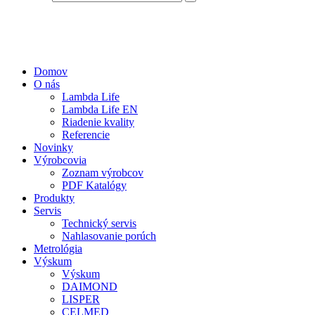
Domov
O nás
Lambda Life
Lambda Life EN
Riadenie kvality
Referencie
Novinky
Výrobcovia
Zoznam výrobcov
PDF Katalógy
Produkty
Servis
Technický servis
Nahlasovanie porúch
Metrológia
Výskum
Výskum
DAIMOND
LISPER
CELMED