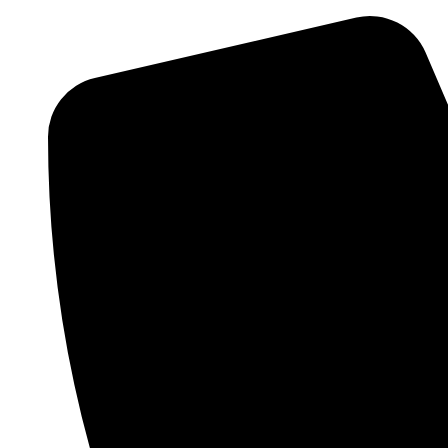
Preskočiť
na
obsah