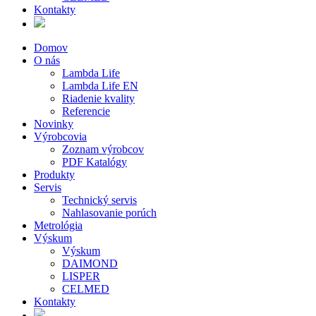
Kontakty
Domov
O nás
Lambda Life
Lambda Life EN
Riadenie kvality
Referencie
Novinky
Výrobcovia
Zoznam výrobcov
PDF Katalógy
Produkty
Servis
Technický servis
Nahlasovanie porúch
Metrológia
Výskum
Výskum
DAIMOND
LISPER
CELMED
Kontakty