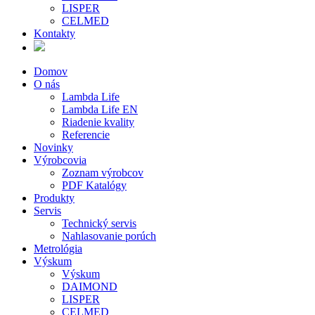
LISPER
CELMED
Kontakty
Domov
O nás
Lambda Life
Lambda Life EN
Riadenie kvality
Referencie
Novinky
Výrobcovia
Zoznam výrobcov
PDF Katalógy
Produkty
Servis
Technický servis
Nahlasovanie porúch
Metrológia
Výskum
Výskum
DAIMOND
LISPER
CELMED