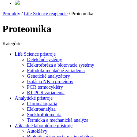
Produkty
/
Life Science reagencie
/ Proteomika
Proteomika
Kategórie
Life Science prístroje
Detekčné systémy
Elektroforéza a blotovacie systémy
Fotodokumentačné zariadenia
Genetické analyzátory
Izolácia NK a proteínov
PCR termocykléry
RT PCR zariadenia
Analytické prístroje
Chromatografia
Elektroanalýza
Spektrofotometria
Termická a mechanická analýza
Základné laboratórne prístroje
Autoklávy
Biologické termostaty a inkubátory