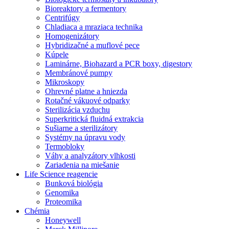
Bioreaktory a fermentory
Centrifúgy
Chladiaca a mraziaca technika
Homogenizátory
Hybridizačné a muflové pece
Kúpele
Laminárne, Biohazard a PCR boxy, digestory
Membránové pumpy
Mikroskopy
Ohrevné platne a hniezda
Rotačné vákuové odparky
Sterilizácia vzduchu
Superkritická fluidná extrakcia
Sušiarne a sterilizátory
Systémy na úpravu vody
Termobloky
Váhy a analyzátory vlhkosti
Zariadenia na miešanie
Life Science reagencie
Bunková biológia
Genomika
Proteomika
Chémia
Honeywell