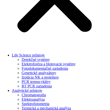
Life Science prístroje
Detekčné systémy
Elektroforéza a blotovacie systémy
Fotodokumentačné zariadenia
Genetické analyzátory
Izolácia NK a proteínov
PCR termocykléry
RT PCR zariadenia
Analytické prístroje
Chromatografia
Elektroanalýza
Spektrofotometria
Termická a mechanická analýza