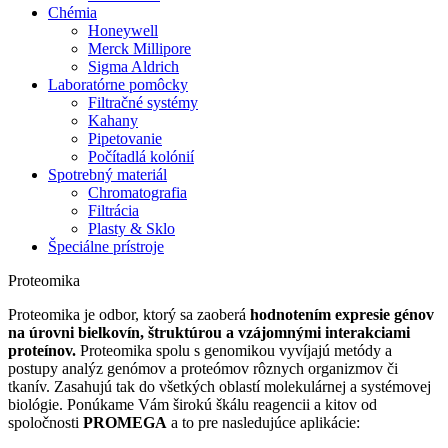
Chémia
Honeywell
Merck Millipore
Sigma Aldrich
Laboratórne pomôcky
Filtračné systémy
Kahany
Pipetovanie
Počítadlá kolónií
Spotrebný materiál
Chromatografia
Filtrácia
Plasty & Sklo
Špeciálne prístroje
Proteomika
Proteomika je odbor, ktorý sa zaoberá
hodnotením expresie génov
na úrovni bielkovín, štruktúrou a vzájomnými interakciami
proteínov.
Proteomika spolu s genomikou vyvíjajú metódy a
postupy analýz genómov a proteómov rôznych organizmov či
tkanív. Zasahujú tak do všetkých oblastí molekulárnej a systémovej
biológie. Ponúkame Vám širokú škálu reagencii a kitov od
spoločnosti
PROMEGA
a to pre nasledujúce aplikácie: