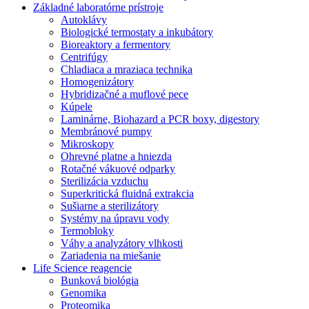
Základné laboratórne prístroje
Autoklávy
Biologické termostaty a inkubátory
Bioreaktory a fermentory
Centrifúgy
Chladiaca a mraziaca technika
Homogenizátory
Hybridizačné a muflové pece
Kúpele
Laminárne, Biohazard a PCR boxy, digestory
Membránové pumpy
Mikroskopy
Ohrevné platne a hniezda
Rotačné vákuové odparky
Sterilizácia vzduchu
Superkritická fluidná extrakcia
Sušiarne a sterilizátory
Systémy na úpravu vody
Termobloky
Váhy a analyzátory vlhkosti
Zariadenia na miešanie
Life Science reagencie
Bunková biológia
Genomika
Proteomika