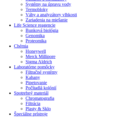
Systémy na úpravu vody
Termobloky
Váhy a analyzátory vlhkosti
Zariadenia na miešanie
Life Science reagencie
Bunková biológia
Genomika
Proteomika
Chémia
Honeywell
Merck Millipore
Sigma Aldrich
Laboratórne pomôcky
Filtračné systémy
Kahany
Pipetovanie
Počítadlá kolónií
Spotrebný materiál
Chromatografia
Filtrácia
Plasty & Sklo
Špeciálne prístroje