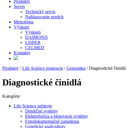
Produkty
Servis
Technický servis
Nahlasovanie porúch
Metrológia
Výskum
Výskum
DAIMOND
LISPER
CELMED
Kontakty
Produkty
/
Life Science reagencie
/
Genomika
/ Diagnostické činidlá
Diagnostické činidlá
Kategórie
Life Science prístroje
Detekčné systémy
Elektroforéza a blotovacie systémy
Fotodokumentačné zariadenia
Genetické analyzátory