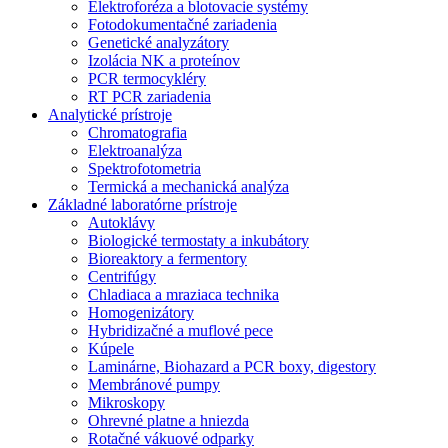
Elektroforéza a blotovacie systémy
Fotodokumentačné zariadenia
Genetické analyzátory
Izolácia NK a proteínov
PCR termocykléry
RT PCR zariadenia
Analytické prístroje
Chromatografia
Elektroanalýza
Spektrofotometria
Termická a mechanická analýza
Základné laboratórne prístroje
Autoklávy
Biologické termostaty a inkubátory
Bioreaktory a fermentory
Centrifúgy
Chladiaca a mraziaca technika
Homogenizátory
Hybridizačné a muflové pece
Kúpele
Laminárne, Biohazard a PCR boxy, digestory
Membránové pumpy
Mikroskopy
Ohrevné platne a hniezda
Rotačné vákuové odparky