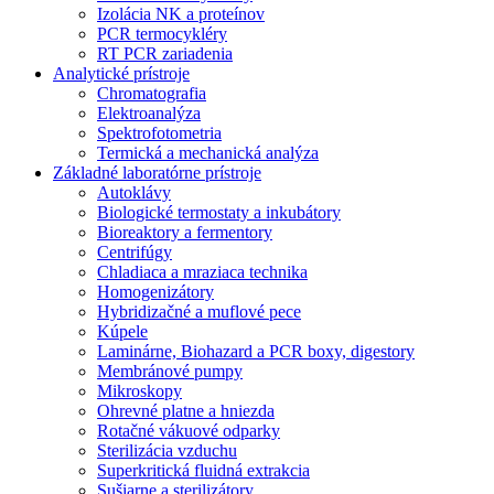
Izolácia NK a proteínov
PCR termocykléry
RT PCR zariadenia
Analytické prístroje
Chromatografia
Elektroanalýza
Spektrofotometria
Termická a mechanická analýza
Základné laboratórne prístroje
Autoklávy
Biologické termostaty a inkubátory
Bioreaktory a fermentory
Centrifúgy
Chladiaca a mraziaca technika
Homogenizátory
Hybridizačné a muflové pece
Kúpele
Laminárne, Biohazard a PCR boxy, digestory
Membránové pumpy
Mikroskopy
Ohrevné platne a hniezda
Rotačné vákuové odparky
Sterilizácia vzduchu
Superkritická fluidná extrakcia
Sušiarne a sterilizátory