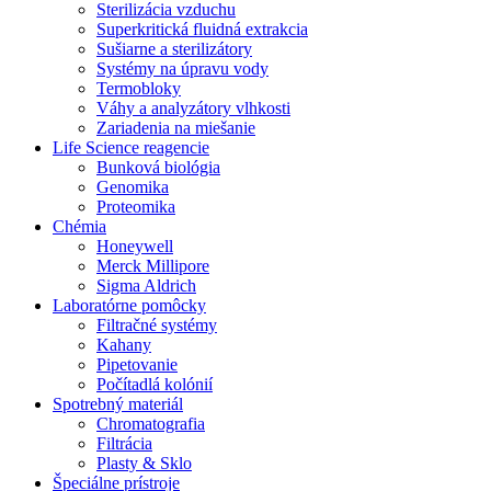
Sterilizácia vzduchu
Superkritická fluidná extrakcia
Sušiarne a sterilizátory
Systémy na úpravu vody
Termobloky
Váhy a analyzátory vlhkosti
Zariadenia na miešanie
Life Science reagencie
Bunková biológia
Genomika
Proteomika
Chémia
Honeywell
Merck Millipore
Sigma Aldrich
Laboratórne pomôcky
Filtračné systémy
Kahany
Pipetovanie
Počítadlá kolónií
Spotrebný materiál
Chromatografia
Filtrácia
Plasty & Sklo
Špeciálne prístroje