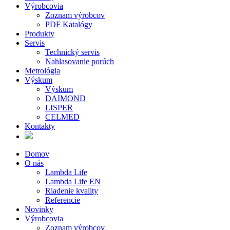
Výrobcovia
Zoznam výrobcov
PDF Katalógy
Produkty
Servis
Technický servis
Nahlasovanie porúch
Metrológia
Výskum
Výskum
DAIMOND
LISPER
CELMED
Kontakty
Domov
O nás
Lambda Life
Lambda Life EN
Riadenie kvality
Referencie
Novinky
Výrobcovia
Zoznam výrobcov