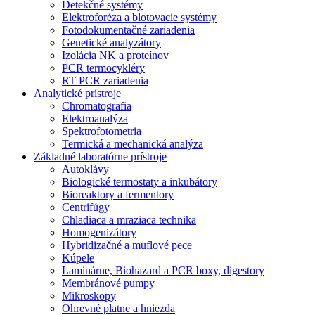
Detekčné systémy
Elektroforéza a blotovacie systémy
Fotodokumentačné zariadenia
Genetické analyzátory
Izolácia NK a proteínov
PCR termocykléry
RT PCR zariadenia
Analytické prístroje
Chromatografia
Elektroanalýza
Spektrofotometria
Termická a mechanická analýza
Základné laboratórne prístroje
Autoklávy
Biologické termostaty a inkubátory
Bioreaktory a fermentory
Centrifúgy
Chladiaca a mraziaca technika
Homogenizátory
Hybridizačné a muflové pece
Kúpele
Laminárne, Biohazard a PCR boxy, digestory
Membránové pumpy
Mikroskopy
Ohrevné platne a hniezda