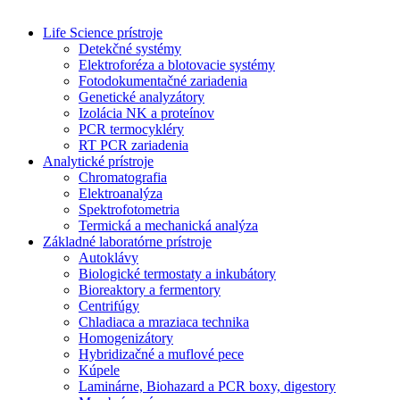
Life Science prístroje
Detekčné systémy
Elektroforéza a blotovacie systémy
Fotodokumentačné zariadenia
Genetické analyzátory
Izolácia NK a proteínov
PCR termocykléry
RT PCR zariadenia
Analytické prístroje
Chromatografia
Elektroanalýza
Spektrofotometria
Termická a mechanická analýza
Základné laboratórne prístroje
Autoklávy
Biologické termostaty a inkubátory
Bioreaktory a fermentory
Centrifúgy
Chladiaca a mraziaca technika
Homogenizátory
Hybridizačné a muflové pece
Kúpele
Laminárne, Biohazard a PCR boxy, digestory