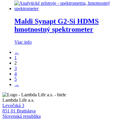
Maldi Synapt G2-Si HDMS
hmotnostný spektrometer
Viac info
←
1
2
3
4
5
→
Lambda Life a.s.
Levočská 3
851 01 Bratislava
Slovenská republika