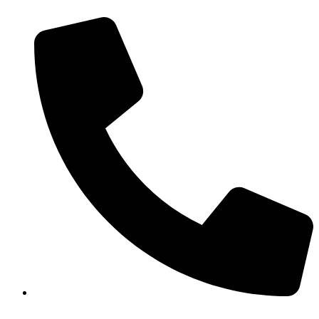
Preskočiť
na
obsah