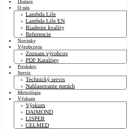
Domov
O nás
Lambda Life
Lambda Life EN
Riadenie kvality
Referencie
Novinky
Výrobcovia
Zoznam výrobcov
PDF Katalógy
Produkty
Servis
Technický servis
Nahlasovanie porúch
Metrológia
Výskum
Výskum
DAIMOND
LISPER
CELMED