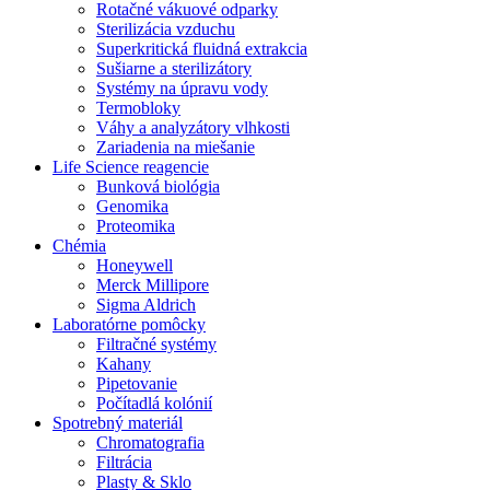
Rotačné vákuové odparky
Sterilizácia vzduchu
Superkritická fluidná extrakcia
Sušiarne a sterilizátory
Systémy na úpravu vody
Termobloky
Váhy a analyzátory vlhkosti
Zariadenia na miešanie
Life Science reagencie
Bunková biológia
Genomika
Proteomika
Chémia
Honeywell
Merck Millipore
Sigma Aldrich
Laboratórne pomôcky
Filtračné systémy
Kahany
Pipetovanie
Počítadlá kolónií
Spotrebný materiál
Chromatografia
Filtrácia
Plasty & Sklo