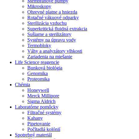
Membránové pumpy
Mikroskopy
Ohrevné platne a hniezda
Rotačné vákuové odparky
Sterilizácia vzduchu
Superkritická fluidná extrakcia
Sušiarne a sterilizátory
Systémy na úpravu vody
Termobloky
Váhy a analyzátory vlhkosti
Zariadenia na miešanie
Life Science reagencie
Bunková biológia
Genomika
Proteomika
Chémia
Honeywell
Merck Millipore
Sigma Aldrich
Laboratórne pomôcky
Filtračné systémy
Kahany
Pipetovanie
Počítadlá kolónií
Spotrebný materiál