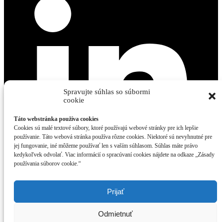
Spravujte súhlas so súbormi
cookie
Táto webstránka používa cookies
Cookies sú malé textové súbory, ktoré používajú webové stránky pre ich lepšie
používanie. Táto webová stránka používa rôzne cookies. Niektoré sú nevyhnutné pre
jej fungovanie, iné môžeme používať len s vaším súhlasom. Súhlas máte právo
kedykoľvek odvolať. Viac informácií o spracúvaní cookies nájdete na odkaze „Zásady
používania súborov cookie.“
Prijať
Kontaktujte nás
Odmietnuť
2025 © Tvorba web stránok od spoločnosti WeNet SK, s.r.o. |
SEO