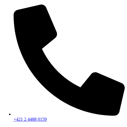
Preskočiť
na
obsah
+421 2 4488 0159