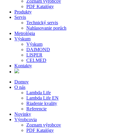
Zoznam výrobcov
PDF Katalógy
Produkty
Servis
Technický servis
Nahlasovanie porúch
Metrológia
Výskum
Výskum
DAIMOND
LISPER
CELMED
Kontakty
Domov
O nás
Lambda Life
Lambda Life EN
Riadenie kvality
Referencie
Novinky
Výrobcovia
Zoznam výrobcov
PDF Katalógy