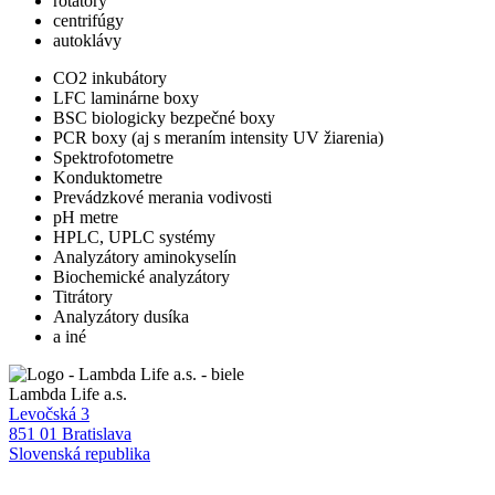
rotátory
centrifúgy
autoklávy
CO2 inkubátory
LFC laminárne boxy
BSC biologicky bezpečné boxy
PCR boxy (aj s meraním intensity UV žiarenia)
Spektrofotometre
Konduktometre
Prevádzkové merania vodivosti
pH metre
HPLC, UPLC systémy
Analyzátory aminokyselín
Biochemické analyzátory
Titrátory
Analyzátory dusíka
a iné
Lambda Life a.s.
Levočská 3
851 01 Bratislava
Slovenská republika