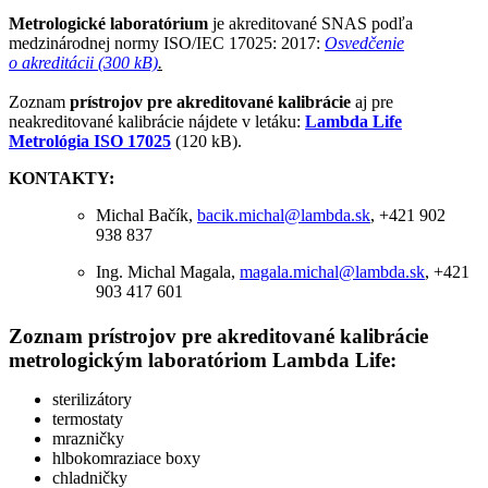
Metrologické laboratórium
je akreditované SNAS podľa
medzinárodnej normy ISO/IEC 17025: 2017:
Osvedčenie
o akreditácii (300 kB)
.
Zoznam
prístrojov pre akreditované kalibrácie
aj pre
neakreditované kalibrácie nájdete v letáku:
Lambda Life
Metrológia ISO 17025
(120 kB).
KONTAKTY:
Michal Bačík,
bacik.michal@lambda.sk
, +421 902
938 837
Ing. Michal Magala,
magala.michal@lambda.sk
, +421
903 417 601
Zoznam prístrojov pre
akreditované kalibrácie
metrologickým laboratóriom Lambda Life:
sterilizátory
termostaty
mrazničky
hlbokomraziace boxy
chladničky