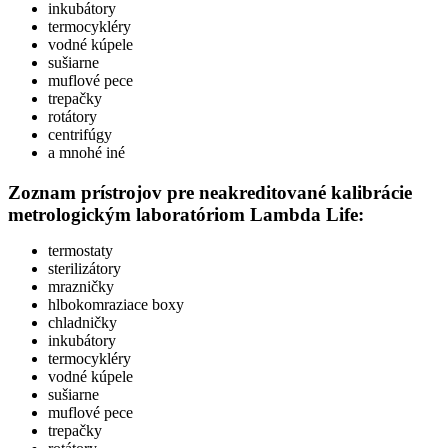
inkubátory
termocykléry
vodné kúpele
sušiarne
muflové pece
trepačky
rotátory
centrifúgy
a mnohé iné
Zoznam prístrojov pre
neakreditované kalibrácie
metrologickým laboratóriom Lambda Life:
termostaty
sterilizátory
mrazničky
hlbokomraziace boxy
chladničky
inkubátory
termocykléry
vodné kúpele
sušiarne
muflové pece
trepačky